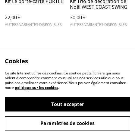
Kit Le porte-carte PORTEE
Kit Trio de décoration de
Noël WEST COAST SWING
22,00 €
30,00 €
AUTRES VARIANTES DISPONIBLES
AUTRES VARIANTES DISPONIBLES
Cookies
Ce site Internet utilise des cookies. Ce sont de petits fichiers qui nous
aident à comprendre comment vous utilisez nos services afin que nous
puissions améliorer votre expérience. Vous pouvez également consulter
notre
politique sur les cookies
.
Tout accepter
Nous contacter
Conditions générales
Paramètres de cookies
Politique de
Politique des cookies
confidentialité